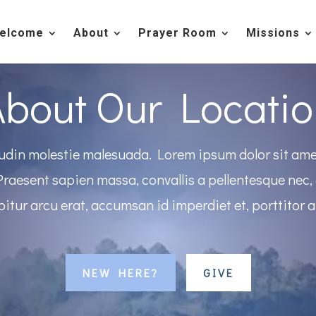
elcome
About
Prayer Room
Missions
About Our Locatio
tudin molestie malesuada. Lorem ipsum dolor sit ame
 Praesent sapien massa, convallis a pellentesque nec, 
itur arcu erat, accumsan id imperdiet et, porttitor 
NEW HERE?
GIVE