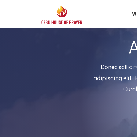
W
Donec sollici
adipiscing elit.
Curab