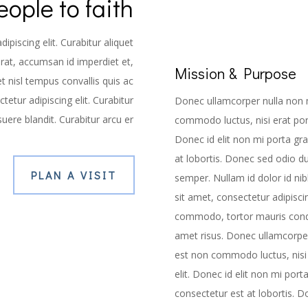
ople to faith
piscing elit. Curabitur aliquet
erat, accumsan id imperdiet et,
Mission & Purpose
et nisl tempus convallis quis ac
etur adipiscing elit. Curabitur
Donec ullamcorper nulla non me
uere blandit. Curabitur arcu er
commodo luctus, nisi erat portt
Donec id elit non mi porta gr
at lobortis. Donec sed odio du
PLAN A VISIT
semper. Nullam id dolor id nibh
sit amet, consectetur adipiscin
commodo, tortor mauris cond
amet risus. Donec ullamcorper 
est non commodo luctus, nisi e
elit. Donec id elit non mi por
consectetur est at lobortis. Do